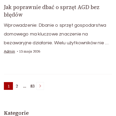
Jak poprawnie dbać o sprzęt AGD bez
błędów
Wprowadzenie: Dbanie o sprzęt gospodarstwa
domowego ma kluczowe znaczenie na
bezawaryjne działanie. Wielu użytkowników nie …
15 maja 2026
Admin
Stronicowanie
1
2
…
83
Strona
Strona
Strona
wpisów
Kategorie