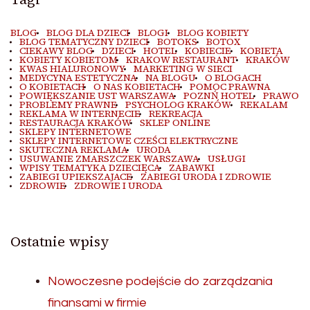
BLOG
BLOG DLA DZIECI
BLOGI
BLOG KOBIETY
BLOG TEMATYCZNY DZIECI
BOTOKS
BOTOX
CIEKAWY BLOG
DZIECI
HOTEL
KOBIECIE
KOBIETA
KOBIETY KOBIETOM
KRAKOW RESTAURANT
KRAKÓW
KWAS HIALURONOWY
MARKETING W SIECI
MEDYCYNA ESTETYCZNA
NA BLOGU
O BLOGACH
O KOBIETACH
O NAS KOBIETACH
POMOC PRAWNA
POWIĘKSZANIE UST WARSZAWA
POZNŃ HOTEL
PRAWO
PROBLEMY PRAWNE
PSYCHOLOG KRAKÓW
REKALAM
REKLAMA W INTERNECIE
REKREACJA
RESTAURACJA KRAKÓW
SKLEP ONLINE
SKLEPY INTERNETOWE
SKLEPY INTERNETOWE CZEŚCI ELEKTRYCZNE
SKUTECZNA REKLAMA
URODA
USUWANIE ZMARSZCZEK WARSZAWA
USŁUGI
WPISY TEMATYKA DZIECIĘCA
ZABAWKI
ZABIEGI UPIEKSZAJACE
ZABIEGI URODA I ZDROWIE
ZDROWIE
ZDROWIE I URODA
Ostatnie wpisy
Nowoczesne podejście do zarządzania
finansami w firmie