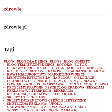
zdrowie
zdrowie.pl
Tagi
BLOG
BLOG DLA DZIECI
BLOGI
BLOG KOBIETY
BLOG TEMATYCZNY DZIECI
BOTOKS
BOTOX
CIEKAWY BLOG
DZIECI
HOTEL
KOBIECIE
KOBIETA
KOBIETY KOBIETOM
KRAKOW RESTAURANT
KRAKÓW
KWAS HIALURONOWY
MARKETING W SIECI
MEDYCYNA ESTETYCZNA
NA BLOGU
O BLOGACH
O KOBIETACH
O NAS KOBIETACH
POMOC PRAWNA
POWIĘKSZANIE UST WARSZAWA
POZNŃ HOTEL
PRAWO
PROBLEMY PRAWNE
PSYCHOLOG KRAKÓW
REKALAM
REKLAMA W INTERNECIE
REKREACJA
RESTAURACJA KRAKÓW
SKLEP ONLINE
SKLEPY INTERNETOWE
SKLEPY INTERNETOWE CZEŚCI ELEKTRYCZNE
SKUTECZNA REKLAMA
URODA
USUWANIE ZMARSZCZEK WARSZAWA
USŁUGI
WPISY TEMATYKA DZIECIĘCA
ZABAWKI