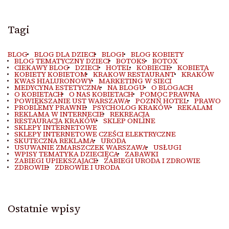
Tagi
BLOG
BLOG DLA DZIECI
BLOGI
BLOG KOBIETY
BLOG TEMATYCZNY DZIECI
BOTOKS
BOTOX
CIEKAWY BLOG
DZIECI
HOTEL
KOBIECIE
KOBIETA
KOBIETY KOBIETOM
KRAKOW RESTAURANT
KRAKÓW
KWAS HIALURONOWY
MARKETING W SIECI
MEDYCYNA ESTETYCZNA
NA BLOGU
O BLOGACH
O KOBIETACH
O NAS KOBIETACH
POMOC PRAWNA
POWIĘKSZANIE UST WARSZAWA
POZNŃ HOTEL
PRAWO
PROBLEMY PRAWNE
PSYCHOLOG KRAKÓW
REKALAM
REKLAMA W INTERNECIE
REKREACJA
RESTAURACJA KRAKÓW
SKLEP ONLINE
SKLEPY INTERNETOWE
SKLEPY INTERNETOWE CZEŚCI ELEKTRYCZNE
SKUTECZNA REKLAMA
URODA
USUWANIE ZMARSZCZEK WARSZAWA
USŁUGI
WPISY TEMATYKA DZIECIĘCA
ZABAWKI
ZABIEGI UPIEKSZAJACE
ZABIEGI URODA I ZDROWIE
ZDROWIE
ZDROWIE I URODA
Ostatnie wpisy