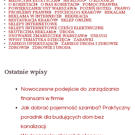
MEDYCYNA ESTETYCZNA
NA BLOGU
O BLOGACH
O KOBIETACH
O NAS KOBIETACH
POMOC PRAWNA
POWIĘKSZANIE UST WARSZAWA
POZNŃ HOTEL
PRAWO
PROBLEMY PRAWNE
PSYCHOLOG KRAKÓW
REKALAM
REKLAMA W INTERNECIE
REKREACJA
RESTAURACJA KRAKÓW
SKLEP ONLINE
SKLEPY INTERNETOWE
SKLEPY INTERNETOWE CZEŚCI ELEKTRYCZNE
SKUTECZNA REKLAMA
URODA
USUWANIE ZMARSZCZEK WARSZAWA
USŁUGI
WPISY TEMATYKA DZIECIĘCA
ZABAWKI
ZABIEGI UPIEKSZAJACE
ZABIEGI URODA I ZDROWIE
ZDROWIE
ZDROWIE I URODA
Ostatnie wpisy
Nowoczesne podejście do zarządzania
finansami w firmie
Jak dobrać pojemność szamba? Praktyczny
poradnik dla budujących dom bez
kanalizacji.