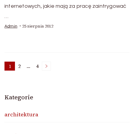
internetowych, jakie mają za pracę zaintrygować
…
25 sierpnia 2012
Admin
Stronicowanie
1
2
…
4
Strona
Strona
Strona
wpisów
Kategorie
architektura