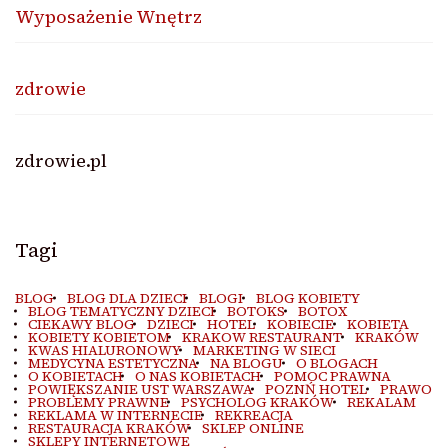
Wyposażenie Wnętrz
zdrowie
zdrowie.pl
Tagi
BLOG
BLOG DLA DZIECI
BLOGI
BLOG KOBIETY
BLOG TEMATYCZNY DZIECI
BOTOKS
BOTOX
CIEKAWY BLOG
DZIECI
HOTEL
KOBIECIE
KOBIETA
KOBIETY KOBIETOM
KRAKOW RESTAURANT
KRAKÓW
KWAS HIALURONOWY
MARKETING W SIECI
MEDYCYNA ESTETYCZNA
NA BLOGU
O BLOGACH
O KOBIETACH
O NAS KOBIETACH
POMOC PRAWNA
POWIĘKSZANIE UST WARSZAWA
POZNŃ HOTEL
PRAWO
PROBLEMY PRAWNE
PSYCHOLOG KRAKÓW
REKALAM
REKLAMA W INTERNECIE
REKREACJA
RESTAURACJA KRAKÓW
SKLEP ONLINE
SKLEPY INTERNETOWE