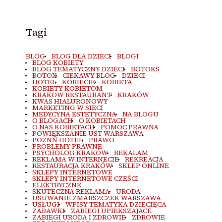
Tagi
BLOG
BLOG DLA DZIECI
BLOGI
BLOG KOBIETY
BLOG TEMATYCZNY DZIECI
BOTOKS
BOTOX
CIEKAWY BLOG
DZIECI
HOTEL
KOBIECIE
KOBIETA
KOBIETY KOBIETOM
KRAKOW RESTAURANT
KRAKÓW
KWAS HIALURONOWY
MARKETING W SIECI
MEDYCYNA ESTETYCZNA
NA BLOGU
O BLOGACH
O KOBIETACH
O NAS KOBIETACH
POMOC PRAWNA
POWIĘKSZANIE UST WARSZAWA
POZNŃ HOTEL
PRAWO
PROBLEMY PRAWNE
PSYCHOLOG KRAKÓW
REKALAM
REKLAMA W INTERNECIE
REKREACJA
RESTAURACJA KRAKÓW
SKLEP ONLINE
SKLEPY INTERNETOWE
SKLEPY INTERNETOWE CZEŚCI
ELEKTRYCZNE
SKUTECZNA REKLAMA
URODA
USUWANIE ZMARSZCZEK WARSZAWA
USŁUGI
WPISY TEMATYKA DZIECIĘCA
ZABAWKI
ZABIEGI UPIEKSZAJACE
ZABIEGI URODA I ZDROWIE
ZDROWIE