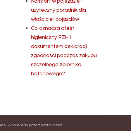
Komfort w pojeździe –
użyteczny poradnik dla
właścicieli pojazdów
Co oznacza atest
higieniczny PZH i
dokumentem deklaracji
zgodności podczas zakupu
szczelnego zbiornika
betonowego?
mes
.
Wspierany przez
WordPress
.